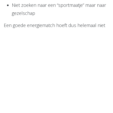
Niet zoeken naar een “sportmaatje” maar naar
gezelschap
Een goede energiematch hoeft dus helemaal niet
actief of intensief te zijn.
Rustige honden zijn minstens zo liefdevol — en
vaak enorm dankbaar voor stabiliteit.
📝 Actiepunt
👉 Observeer één dag lang het energielevel van je
hond én dat van jezelf.
Noteer wanneer jullie stijgen of dalen in energie.